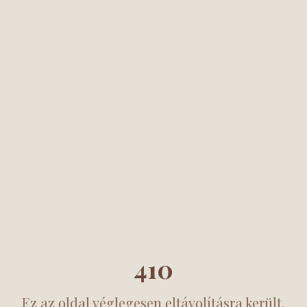
410
Ez az oldal véglegesen eltávolításra került.