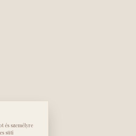
ot és személyre
s süti