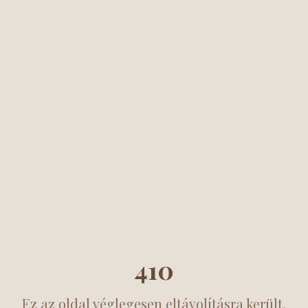
410
Ez az oldal véglegesen eltávolításra került.