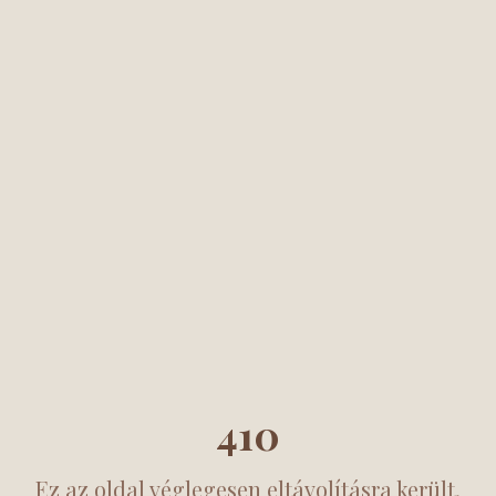
410
Ez az oldal véglegesen eltávolításra került.