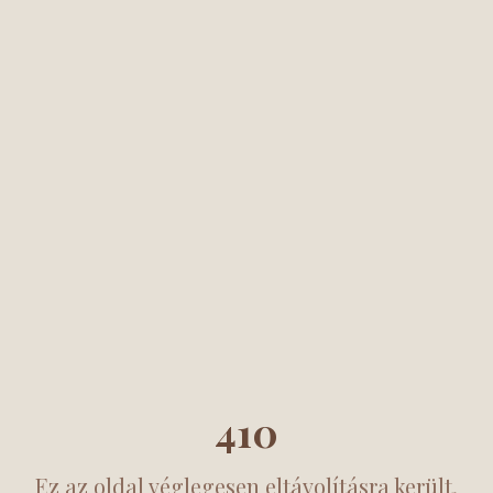
410
Ez az oldal véglegesen eltávolításra került.