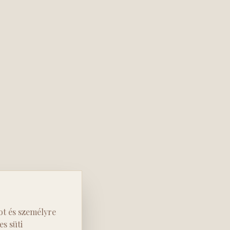
ot és személyre
s süti