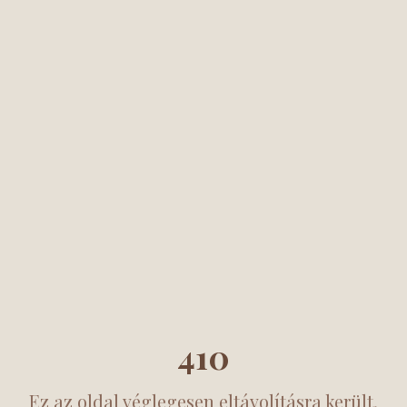
410
Ez az oldal véglegesen eltávolításra került.