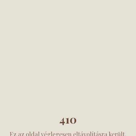
410
Ez az oldal véglegesen eltávolításra került.