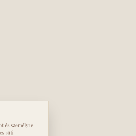
ot és személyre
s süti