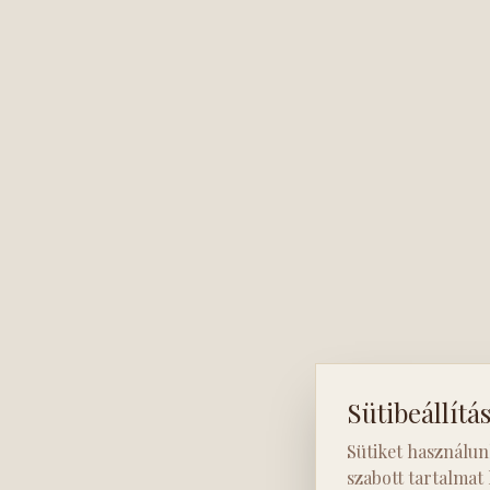
Sütibeállítá
Sütiket használun
szabott tartalmat