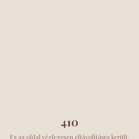
410
Ez az oldal véglegesen eltávolításra került.