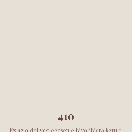
410
Ez az oldal véglegesen eltávolításra került.