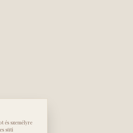
ot és személyre
s süti