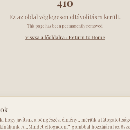
410
Ez az oldal véglegesen eltávolításra került.
This page has been permanently removed.
Vissza a főoldalra / Return to Home
sok
k, hogy javítsuk a böngészési élményt, mérjük a látogatottság
 kínáljunk. A „Mindet elfogadom” gombbal hozzájárul az össze