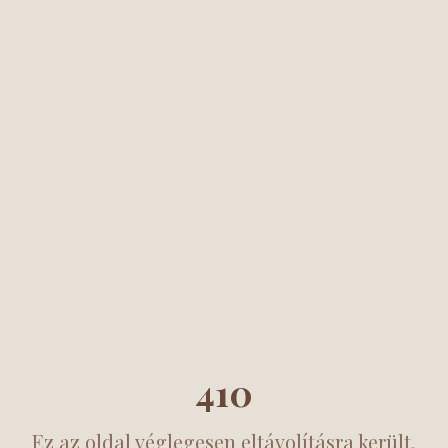
410
Ez az oldal véglegesen eltávolításra került.